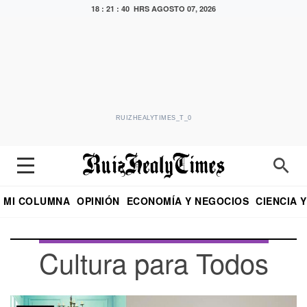
18 : 21 : 42 HRS
AGOSTO 07, 2026
RUIZHEALYTIMES_T_0
MI COLUMNA
OPINIÓN
ECONOMÍA Y NEGOCIOS
CIENCIA 
DIALOGO NOCTURNO
ECONOMISTA
EL UNIVERSAL
EDUARDO RUIZ HEALY EN FORMULA
PUEBLA
REFORMA
CRITERIO DE HI
Cultura para Todos