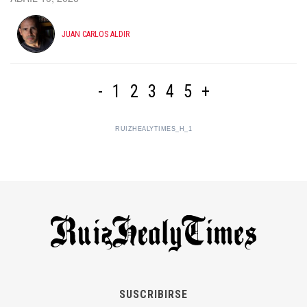
JUAN CARLOS ALDIR
-
1
2
3
4
5
+
RUIZHEALYTIMES_H_1
SUSCRIBIRSE