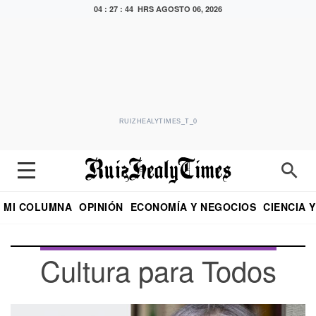
04 : 27 : 46 HRS
AGOSTO 06, 2026
RUIZHEALYTIMES_T_0
MI COLUMNA
OPINIÓN
ECONOMÍA Y NEGOCIOS
CIENCIA 
DIALOGO NOCTURNO
ECONOMISTA
EL UNIVERSAL
EDUARDO RUIZ HEALY EN FORMULA
PUEBLA
REFORMA
CRITERIO DE HI
Cultura para Todos