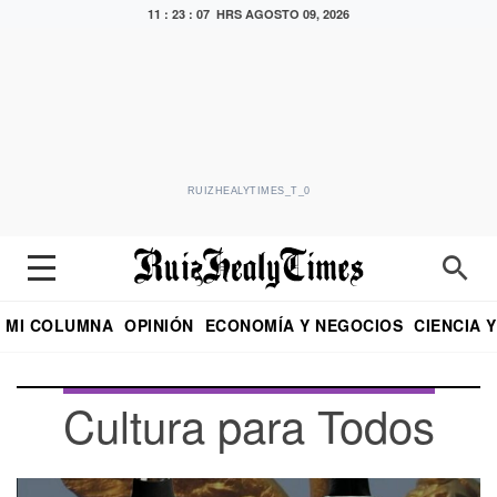
11 : 23 : 08 HRS
AGOSTO 09, 2026
RUIZHEALYTIMES_T_0
MI COLUMNA
OPINIÓN
ECONOMÍA Y NEGOCIOS
CIENCIA 
DIALOGO NOCTURNO
ECONOMISTA
EL UNIVERSAL
EDUARDO RUIZ HEALY EN FORMULA
PUEBLA
REFORMA
CRITERIO DE HI
Cultura para Todos