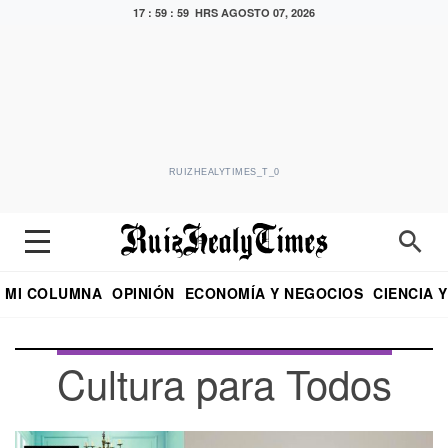
18 : 00 : 00 HRS
AGOSTO 07, 2026
RUIZHEALYTIMES_T_0
MI COLUMNA
OPINIÓN
ECONOMÍA Y NEGOCIOS
CIENCIA 
DIALOGO NOCTURNO
ECONOMISTA
EL UNIVERSAL
EDUARDO RUIZ HEALY EN FORMULA
PUEBLA
REFORMA
CRITERIO DE HI
Cultura para Todos