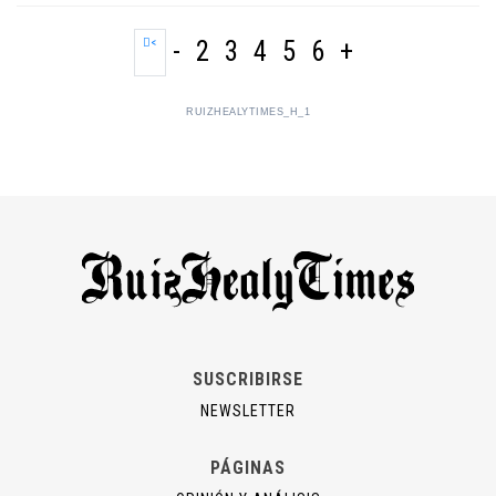
<
-
2
3
4
5
6
+
RUIZHEALYTIMES_H_1
SUSCRIBIRSE
NEWSLETTER
PÁGINAS