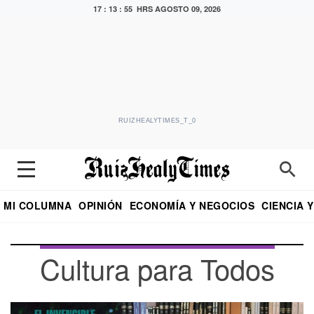
17 : 13 : 57 HRS
AGOSTO 09, 2026
RUIZHEALYTIMES_T_0
MI COLUMNA
OPINIÓN
ECONOMÍA Y NEGOCIOS
CIENCIA 
DIALOGO NOCTURNO
ECONOMISTA
EL UNIVERSAL
EDUARDO RUIZ HEALY EN FORMULA
PUEBLA
REFORMA
CRITERIO DE HI
Cultura para Todos